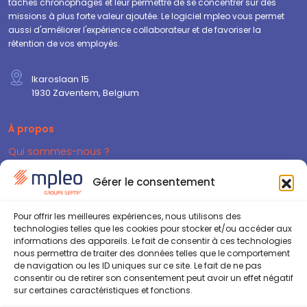
tâches chronophages et leur permettre de se concentrer sur des
missions à plus forte valeur ajoutée. Le logiciel mpleo vous permet
aussi d'améliorer l'expérience collaborateur et de favoriser la
rétention de vos employés.
Ikaroslaan 15
1930 Zaventem, Belgium
À propos
Qui sommes-nous ?
Contactez-nous
Nous rejoindre
Gérer le consentement
Ressources
Pour offrir les meilleures expériences, nous utilisons des
technologies telles que les cookies pour stocker et/ou accéder aux
Blog
informations des appareils. Le fait de consentir à ces technologies
FAQ
nous permettra de traiter des données telles que le comportement
de navigation ou les ID uniques sur ce site. Le fait de ne pas
Sécurité & GDPR
consentir ou de retirer son consentement peut avoir un effet négatif
sur certaines caractéristiques et fonctions.
Cookie Policy (EU)