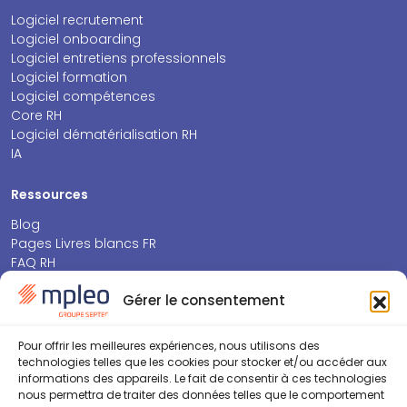
Logiciel recrutement
Logiciel onboarding
Logiciel entretiens professionnels
Logiciel formation
Logiciel compétences
Core RH
Logiciel dématérialisation RH
IA
Ressources
Blog
Pages Livres blancs FR
FAQ RH
Espace presse
Gérer le consentement
Septeo Future Insights HR
À propos
Pour offrir les meilleures expériences, nous utilisons des
technologies telles que les cookies pour stocker et/ou accéder aux
Pourquoi mpleo ?
informations des appareils. Le fait de consentir à ces technologies
Partenariats
nous permettra de traiter des données telles que le comportement