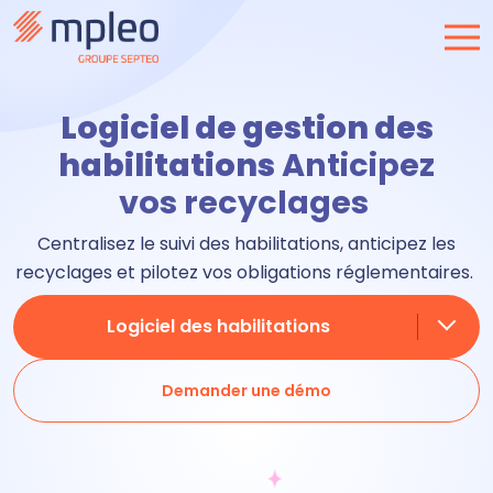
Logiciel de gestion des
habilitations
Anticipez
vos recyclages
C
entralise
z
le suivi des
habilitations
, anticipe
z
les
recyclages et pilote
z
vos obligations réglementaires.
Logiciel des habilitations
Demander une démo