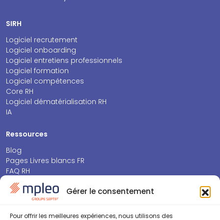
SIRH
Logiciel recrutement
Logiciel onboarding
Logiciel entretiens professionnels
Logiciel formation
Logiciel compétences
Core RH
Logiciel dématérialisation RH
IA
Ressources
Blog
Pages Livres blancs FR
FAQ RH
Espace presse
Gérer le consentement
Septeo Future Insights HR
À propos
Pour offrir les meilleures expériences, nous utilisons des